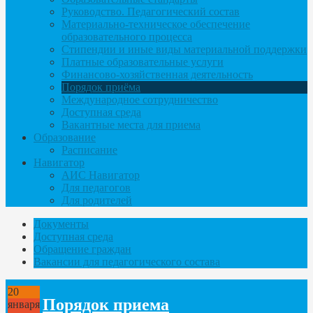
Руководство. Педагогический состав
Материально-техническое обеспечение
образовательного процесса
Стипендии и иные виды материальной поддержки
Платные образовательные услуги
Финансово-хозяйственная деятельность
Порядок приёма
Международное сотрудничество
Доступная среда
Вакантные места для приема
Образование
Расписание
Навигатор
АИС Навигатор
Для педагогов
Для родителей
Документы
Доступная среда
Обращение граждан
Вакансии для педагогического состава
20
Порядок приема
января