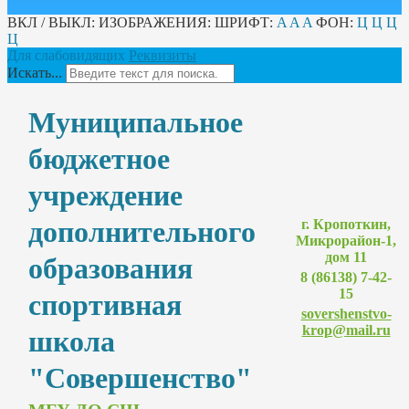
ВКЛ / ВЫКЛ:
ИЗОБРАЖЕНИЯ:
ШРИФТ:
A
A
A
ФОН:
Ц
Ц
Ц
Ц
Для слабовидящих
Реквизиты
Искать...
Муниципальное
бюджетное
учреждение
дополнительного
г. Кропоткин,
Микрорайон-1,
дом 11
образования
8 (86138) 7-42-
15
спортивная
sovershenstvo-
krop@mail.ru
школа
"Совершенство"